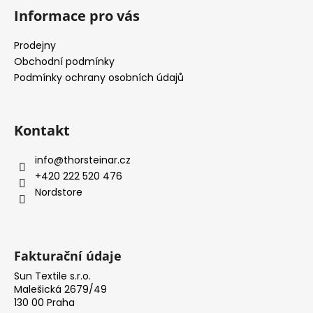
á
Informace pro vás
p
a
Prodejny
t
Obchodní podmínky
í
Podmínky ochrany osobních údajů
Kontakt
info
@
thorsteinar.cz
+420 222 520 476
Nordstore
Fakturační údaje
Sun Textile s.r.o.
Malešická 2679/49
130 00 Praha