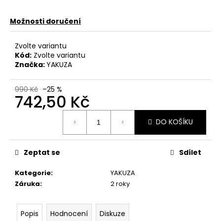
č
u
Možnosti doručení
j
e
m
Zvolte variantu
e
Kód:
Zvolte variantu
Značka:
YAKUZA
PÁNSKÉ
990 Kč
–25 %
TRIČKO
742,50 Kč
YAKUZA
TSB27013
Měrná
TARGET
DO KOŠÍKU
cena:
WHITE
667,50
Kč
Zeptat se
Sdílet
Původně:
890
Kč
Kategorie
:
YAKUZA
Záruka
:
2 roky
Popis
Hodnocení
Diskuze