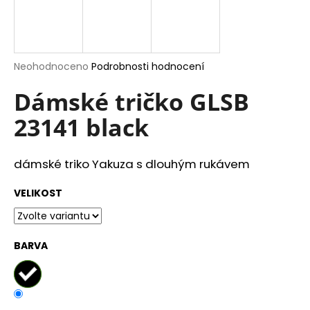
a
j
í
Průměrné
Neohodnoceno
Podrobnosti hodnocení
t
hodnocení
?
produktu
Dámské tričko GLSB
je
23141 black
0,0
z
5
hvězdiček.
HLEDAT
dámské triko Yakuza s dlouhým rukávem
VELIKOST
D
o
BARVA
p
o
r
u