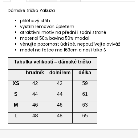
Dámské tričko Yakuza
přiléhavý střih
výstřih lemován úpletem
atraktivní motiv na přední i zadní straně
materiál 50% bavlna 50% modal
věnujte pozornost údržbě, nepoužívejte aviváž
model na fotce ma 163cm a nosí triko S
Tabulka velikostí –
dámské
tričko
hrudník
dolní lem
délka
XS
42
42
59
S
44
44
61
M
46
46
63
L
48
48
65
Z