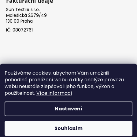
Fakturační údaje
Sun Textile s.r.o.
Malešická 2679/49
130 00 Praha
IČ: 08072761
Používáme cookies, abychom Vám umožnili
pohodlné prohlížení webu a díky analýze provozu
Facebook
webu neustále zlepšovali jeho funkce, výkon a
použitelnost.
Více informací
Nastavení
Vytvořil Shoptet
Copyright 2026
NordStore.eu
. Všechna práva vyhrazena.
Souhlasím
Upravit nastavení cookies