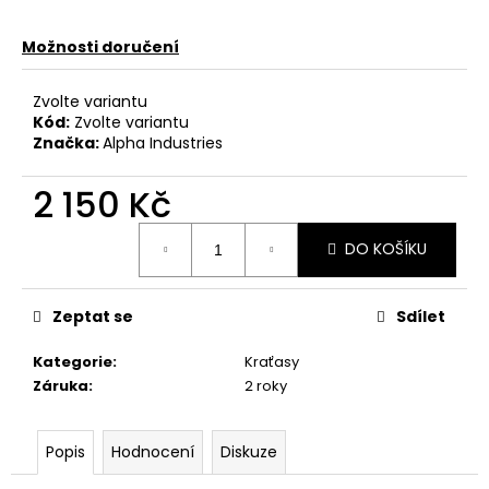
č
u
Možnosti doručení
j
e
m
Zvolte variantu
e
Kód:
Zvolte variantu
Značka:
Alpha Industries
PÁNSKÉ
2 150 Kč
TRIČKO
YAKUZA
Měrná
TSB27003
DO KOŠÍKU
cena:
COURAGE
BLACK
667,50
Zeptat se
Sdílet
Kč
Původně:
Kategorie
:
Kraťasy
890
Kč
Záruka
:
2 roky
Popis
Hodnocení
Diskuze