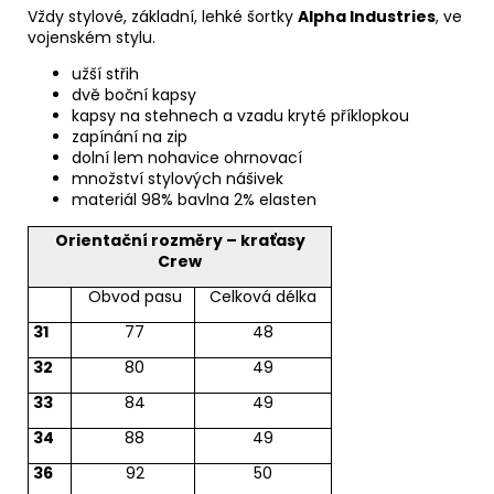
Vždy stylové, základní, lehké šortky
Alpha Industries
, ve
vojenském stylu.
užší střih
dvě boční kapsy
kapsy na stehnech a vzadu kryté příklopkou
zapínání na zip
dolní lem nohavice ohrnovací
množství stylových nášivek
materiál 98% bavlna 2% elasten
Orientační rozměry –
kraťasy
Crew
Obvod pasu
Celková délka
31
77
48
32
80
49
33
84
49
34
88
49
36
92
50