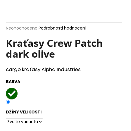
a
j
í
Průměrné
Neohodnoceno
Podrobnosti hodnocení
t
hodnocení
?
produktu
Kraťasy Crew Patch
je
dark olive
0,0
z
5
hvězdiček.
HLEDAT
cargo kraťasy Alpha Industries
BARVA
D
o
p
o
DŽÍNY VELIKOSTI
r
u