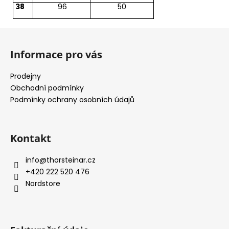
38
96
50
Z
á
Informace pro vás
p
a
Prodejny
t
Obchodní podmínky
í
Podmínky ochrany osobních údajů
Kontakt
info
@
thorsteinar.cz
+420 222 520 476
Nordstore