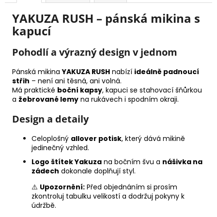
YAKUZA RUSH – pánská mikina s
kapucí
Pohodlí a výrazný design v jednom
Pánská mikina
YAKUZA RUSH
nabízí
ideálně padnoucí
střih
– není ani těsná, ani volná.
Má praktické
boční kapsy
, kapuci se stahovací šňůrkou
a
žebrované lemy
na rukávech i spodním okraji.
Design a detaily
Celoplošný
allover potisk
, který dává mikině
jedinečný vzhled.
Logo štítek Yakuza
na bočním švu a
nášivka na
zádech
dokonale doplňují styl.
⚠️
Upozornění:
Před objednáním si prosím
zkontroluj tabulku velikostí a dodržuj pokyny k
údržbě.