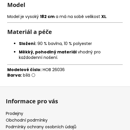
Model
Model je vysoký
182 cm
a má na sobě velikost
XL
.
Materiál a péče
Složení:
90 % bavlna, 10 % polyester
Měkký, pohodlný materiál
vhodný pro
každodenní nošení.
Modelové číslo:
HOB 26036
Barva:
bílá ⚪
Z
á
Informace pro vás
p
a
Prodejny
t
Obchodní podmínky
í
Podmínky ochrany osobních údajů