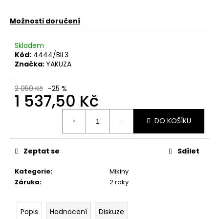
č
u
Možnosti doručení
j
e
m
Skladem
e
Kód:
4444/BIL3
Značka:
YAKUZA
PÁNSKÉ
2 050 Kč
–25 %
TRIČKO
1 537,50 Kč
YAKUZA
TSB27013
Měrná
TARGET
DO KOŠÍKU
cena:
WHITE
667,50
Kč
Zeptat se
Sdílet
Původně:
890
Kč
Kategorie
:
Mikiny
Záruka
:
2 roky
Popis
Hodnocení
Diskuze