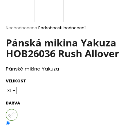
a
j
í
Průměrné
Neohodnoceno
Podrobnosti hodnocení
t
hodnocení
?
produktu
Pánská mikina Yakuza
je
HOB26036 Rush Allover
0,0
z
5
hvězdiček.
HLEDAT
Pánská mikina Yakuza
VELIKOST
D
o
BARVA
p
o
r
u