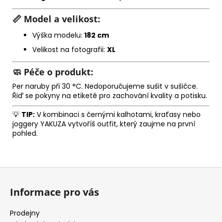
📏
Model a velikost:
Výška modelu:
182 cm
Velikost na fotografii:
XL
🧼
Péče o produkt:
Per naruby při 30 °C. Nedoporučujeme sušit v sušičce.
Řiď se pokyny na etiketě pro zachování kvality a potisku.
💡
TIP:
V kombinaci s černými kalhotami, kraťasy nebo
joggery YAKUZA vytvoříš outfit, který zaujme na první
pohled.
Z
á
Informace pro vás
p
a
Prodejny