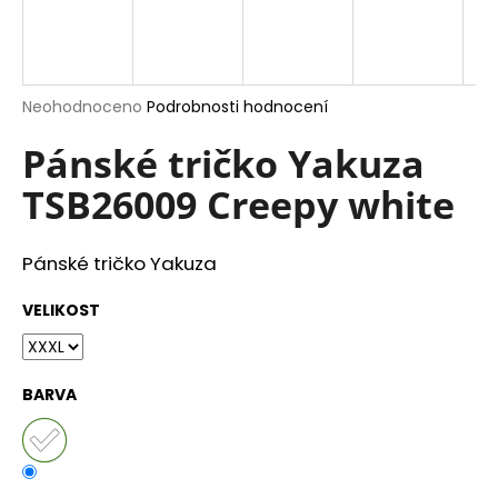
a
j
í
Průměrné
Neohodnoceno
Podrobnosti hodnocení
t
hodnocení
?
produktu
Pánské tričko Yakuza
je
TSB26009 Creepy white
0,0
z
5
hvězdiček.
HLEDAT
Pánské tričko Yakuza
VELIKOST
D
o
BARVA
p
o
r
u