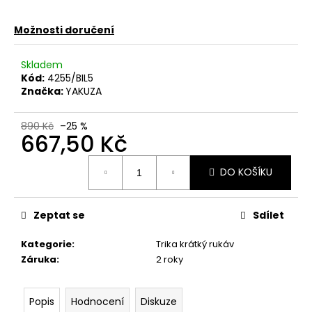
č
u
Možnosti doručení
j
e
m
Skladem
e
Kód:
4255/BIL5
Značka:
YAKUZA
PÁNSKÉ
890 Kč
–25 %
TRIČKO
667,50 Kč
YAKUZA
TSB27003
Měrná
COURAGE
DO KOŠÍKU
cena:
BLACK
667,50
Kč
Zeptat se
Sdílet
Původně:
890
Kč
Kategorie
:
Trika krátký rukáv
Záruka
:
2 roky
Popis
Hodnocení
Diskuze