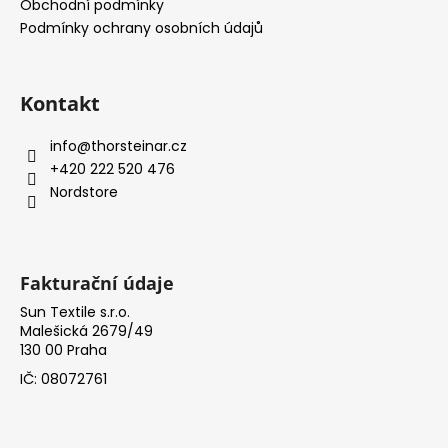
t
Obchodní podmínky
í
Podmínky ochrany osobních údajů
Kontakt
info
@
thorsteinar.cz
+420 222 520 476
Nordstore
Fakturační údaje
Sun Textile s.r.o.
Malešická 2679/49
130 00 Praha
IČ: 08072761