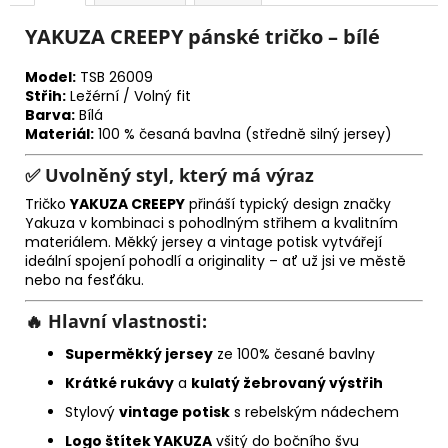
YAKUZA CREEPY pánské tričko – bílé
Model:
TSB 26009
Střih:
Ležérní / Volný fit
Barva:
Bílá
Materiál:
100 % česaná bavlna (středně silný jersey)
✅
Uvolněný styl, který má výraz
Tričko
YAKUZA CREEPY
přináší typický design značky
Yakuza v kombinaci s pohodlným střihem a kvalitním
materiálem. Měkký jersey a vintage potisk vytvářejí
ideální spojení pohodlí a originality – ať už jsi ve městě
nebo na fesťáku.
🔥
Hlavní vlastnosti:
Superměkký jersey
ze 100% česané bavlny
Krátké rukávy
a
kulatý žebrovaný výstřih
Stylový
vintage potisk
s rebelským nádechem
Logo štítek YAKUZA
všitý do bočního švu