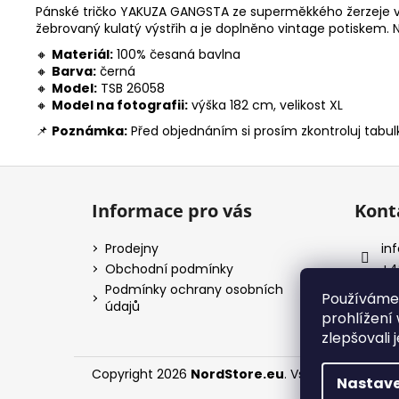
Pánské tričko YAKUZA GANGSTA ze superměkkého žerzeje v ty
žebrovaný kulatý výstřih a je doplněno vintage potiskem. 
🔸
Materiál:
100% česaná bavlna
🔸
Barva:
černá
🔸
Model:
TSB 26058
🔸
Model na fotografii:
výška 182 cm, velikost XL
📌
Poznámka:
Před objednáním si prosím zkontroluj tabulk
Z
á
Informace pro vás
Kont
p
a
Prodejny
inf
t
Obchodní podmínky
+4
í
Podmínky ochrany osobních
No
Používáme
údajů
prohlížení
zlepšovali 
Copyright 2026
NordStore.eu
. Všechna práva v
Nastave