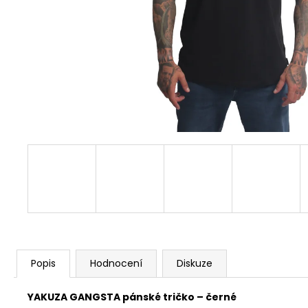
COURAGE BLACK
667,50 Kč
Původně:
890 Kč
Popis
Hodnocení
Diskuze
YAKUZA GANGSTA pánské tričko – černé