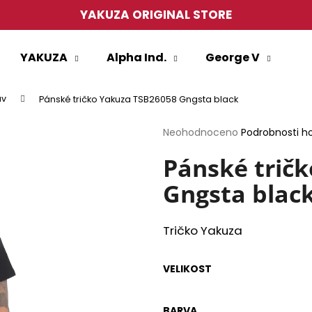
YAKUZA ORIGINAL STORE
YAKUZA
Alpha Ind.
George V
Co potřebujete najít?
áv
Pánské tričko Yakuza TSB26058 Gngsta black
HLEDAT
Průměrné
Neohodnoceno
Podrobnosti h
hodnocení
produktu
Pánské trič
je
Gngsta blac
0,0
Doporučujeme
z
5
hvězdiček.
Tričko Yakuza
VELIKOST
PÁNSKÉ TRIČKO YAKUZA TSB27013
PÁNSKÉ TRIČKO
BARVA