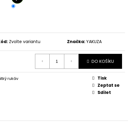
č
Kód:
Zvolte variantu
Značka:
YAKUZA
DO KOŠÍKU
Tisk
átký rukáv
Zeptat se
Sdílet