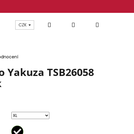
Hledat
Přihlášení
Nákupní
CZK
košík
odnocení
ko Yakuza TSB26058
k
 YAKUZA TSB26009