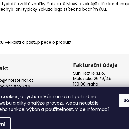
pické kvalitě značky Yakuza. Stylový a volnější střih kombinuj
Nechybí ani typický Yakuza logo štítek na bočním švu.
u velikostí a postup péče o produkt.
Fakturační údaje
akt
Sun Textile s.r.o.
Malešická 2679/49
o
@
thorsteinar.cz
130 00 Praha
20 222 520 476
IČ: 08072761
rdstore
 cookies, abychom Vám umožnili pohodlné
S
 webu a díky analýze provozu webu neustále
jeho funkce, výkon a použitelnost.
Více informací
yhrazena.
Upravit nastavení cookies
ní