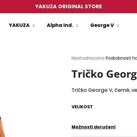
YAKUZA ORIGINAL STORE
YAKUZA
Alpha Ind.
George V
Co potřebujete najít?
HLEDAT
Průměrné
Neohodnoceno
Podrobnosti h
hodnocení
produktu
Tričko Georg
je
0,0
Doporučujeme
z
Tričko George V, černé, ve
5
hvězdiček.
VELIKOST
Možnosti doručení
PÁNSKÉ TRIČKO YAKUZA TSB27013
PÁNSKÉ TRIČKO