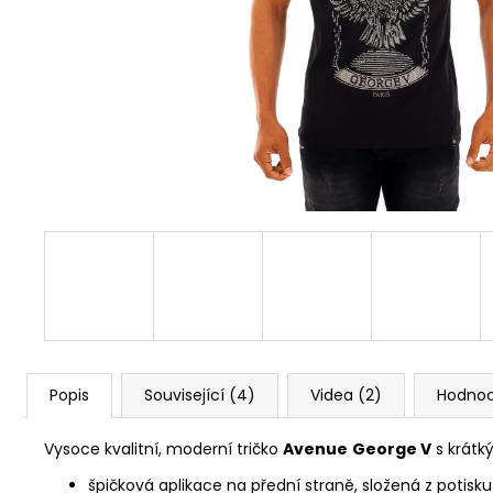
COURAGE BLACK
667,50 Kč
Původně:
890 Kč
Popis
Související (4)
Videa (2)
Hodnoc
Vysoce kvalitní, moderní tričko
Avenue
George V
s krátk
špičková aplikace na přední straně, složená z potisk