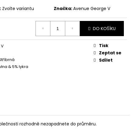
:
Zvolte variantu
Značka:
Avenue George V
č
DO KOŠÍKU
Tisk
 V
Zeptat se
Stříbrná
Sdílet
lna & 5% lykra
olečnosti rozhodně nezapadnete do průměru.