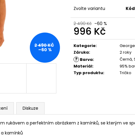
TARGET WHITE
CREEPY WHITE
667,50 Kč
667,50 Kč
Zvolte variantu
Kód
Původně:
890 Kč
Původně:
890 K
2 490 Kč
–60 %
996 Kč
Měrná
cena:
2 490 KČ
Kategorie
:
George
–60 %
Záruka
:
2 roky
?
Černá, 
Barva
:
Materiál
:
95% bav
Typ produktu
:
Tričko
ení
Diskuze
ým rukávem a perfektním obrázkem z kamínků, se kterým ve sp
u a kamínků