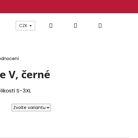
Hledat
Přihlášení
Nákupní
CZK
košík
odnocení
e V, černé
likosti S-3XL
 YAKUZA TSB26009