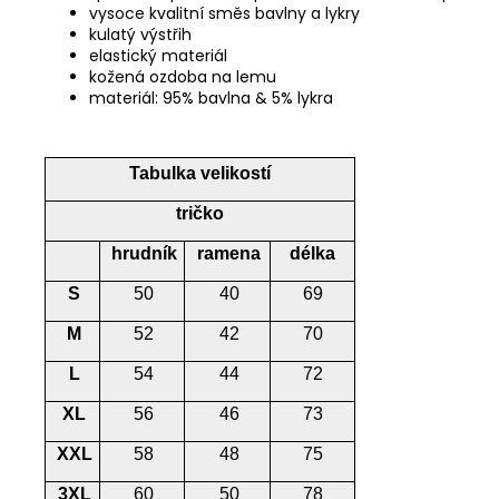
vysoce kvalitní směs bavlny a lykry
kulatý výstřih
elastický materiál
kožená ozdoba na lemu
materiál: 95% bavlna & 5% lykra
Tabulka velikostí
tričko
hrudník
ramena
délka
S
50
40
69
M
52
42
70
L
54
44
72
XL
56
46
73
XXL
58
48
75
3XL
60
50
78