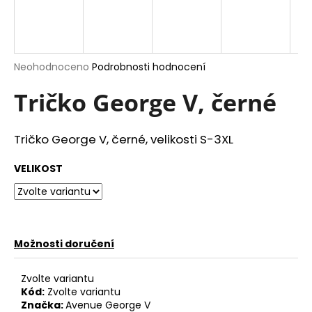
a
j
í
Průměrné
Neohodnoceno
Podrobnosti hodnocení
t
hodnocení
?
produktu
Tričko George V, černé
je
0,0
z
Tričko George V, černé, velikosti S-3XL
5
hvězdiček.
HLEDAT
VELIKOST
D
o
Možnosti doručení
p
o
Zvolte variantu
r
Kód:
Zvolte variantu
u
Značka:
Avenue George V