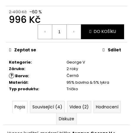
č
u
2 490 Kč
–60 %
j
996 Kč
e
m
Měrná
DO KOŠÍKU
cena:
e
Zeptat se
Sdílet
PÁNSKÉ
TRIČKO
YAKUZA
Kategorie
:
George V
TSB27018
Záruka
:
2 roky
WINNERS
?
Černá
ALLOVER
Barva
:
BLACK
Materiál
:
95% bavlna & 5% lykra
667,50
Typ produktu
:
Tričko
Kč
Původně:
890
Popis
Související (4)
Videa (2)
Hodnocení
Kč
Diskuze