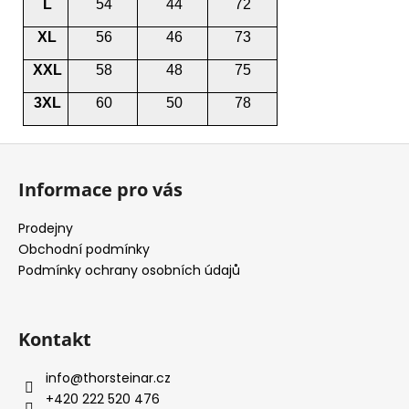
L
54
44
72
XL
56
46
73
XXL
58
48
75
3XL
60
50
78
Z
á
Informace pro vás
p
a
Prodejny
t
Obchodní podmínky
í
Podmínky ochrany osobních údajů
Kontakt
info
@
thorsteinar.cz
+420 222 520 476