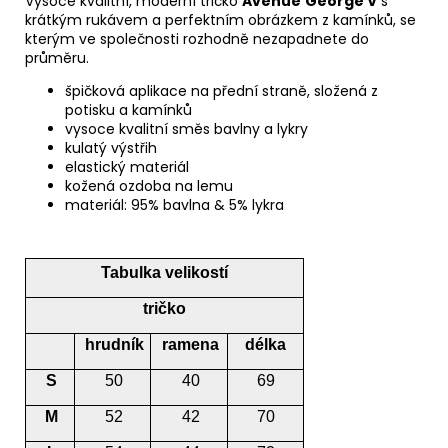
Vysoce kvalitní, moderní tričko
Avenue
George V
s
krátkým rukávem a perfektním obrázkem z kamínků, se
kterým ve společnosti rozhodně nezapadnete do
průměru.
špičková aplikace na přední straně, složená z
potisku a kamínků
vysoce kvalitní směs bavlny a lykry
kulatý výstřih
elastický materiál
kožená ozdoba na lemu
materiál: 95% bavlna & 5% lykra
Tabulka velikostí
tričko
hrudník
ramena
délka
S
50
40
69
M
52
42
70