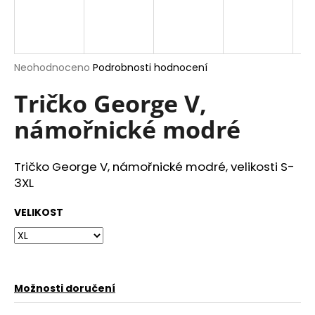
a
j
í
Průměrné
Neohodnoceno
Podrobnosti hodnocení
t
hodnocení
?
produktu
Tričko George V,
je
námořnické modré
0,0
z
5
hvězdiček.
HLEDAT
Tričko George V, námořnické modré, velikosti S-
3XL
VELIKOST
D
o
p
o
r
Možnosti doručení
u