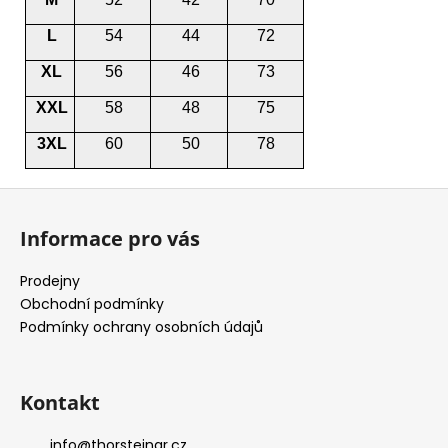
L
54
44
72
XL
56
46
73
XXL
58
48
75
3XL
60
50
78
Z
á
Informace pro vás
p
a
Prodejny
t
Obchodní podmínky
í
Podmínky ochrany osobních údajů
Kontakt
info
@
thorsteinar.cz