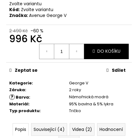
č
Zvolte variantu
u
Kód:
Zvolte variantu
j
Značka:
Avenue George V
e
m
2 490 Kč
–60 %
e
996 Kč
Měrná
DO KOŠÍKU
cena:
PÁNSKÉ
TRIČKO
YAKUZA
TSB27018
Zeptat se
Sdílet
WINNERS
ALLOVER
Kategorie
:
George V
BLACK
Záruka
:
2 roky
667,50
?
Námořnická modrá
Barva
:
Kč
Původně:
Materiál
:
95% bavlna & 5% lykra
890
Typ produktu
:
Tričko
Kč
Popis
Související (4)
Videa (2)
Hodnocení