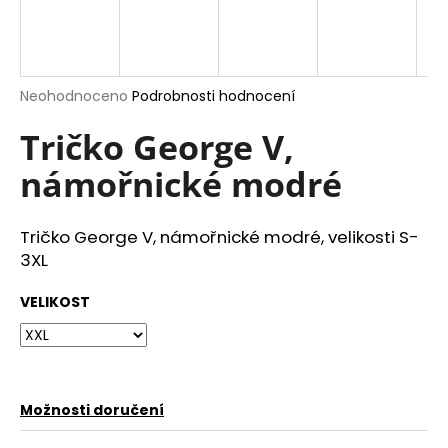
a
j
í
Průměrné
Neohodnoceno
Podrobnosti hodnocení
t
hodnocení
?
produktu
Tričko George V,
je
námořnické modré
0,0
z
5
hvězdiček.
HLEDAT
Tričko George V, námořnické modré, velikosti S-
3XL
VELIKOST
D
o
p
o
r
Možnosti doručení
u