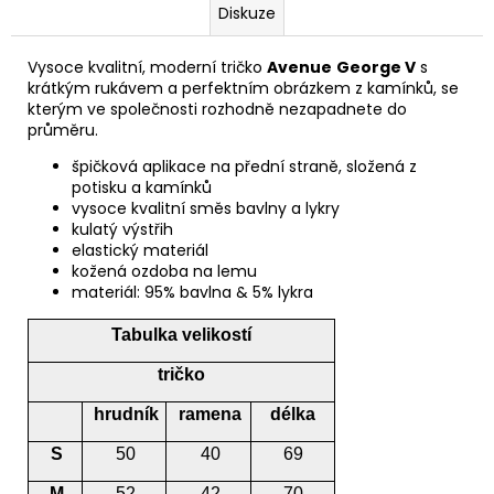
Diskuze
Vysoce kvalitní, moderní tričko
Avenue
George V
s
krátkým rukávem a perfektním obrázkem z kamínků, se
kterým ve společnosti rozhodně nezapadnete do
průměru.
špičková aplikace na přední straně, složená z
potisku a kamínků
vysoce kvalitní směs bavlny a lykry
kulatý výstřih
elastický materiál
kožená ozdoba na lemu
materiál: 95% bavlna & 5% lykra
Tabulka velikostí
tričko
hrudník
ramena
délka
S
50
40
69
M
52
42
70