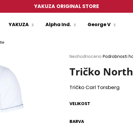
YAKUZA ORIGINAL STORE
YAKUZA
Alpha Ind.
George V
Co potřebujete najít?
ite
HLEDAT
Průměrné
Neohodnoceno
Podrobnosti h
hodnocení
produktu
Tričko North
je
0,0
Doporučujeme
z
Tričko Carl Torsberg
5
hvězdiček.
VELIKOST
BARVA
PÁNSKÉ TRIČKO YAKUZA TSB27013
PÁNSKÉ TRIČKO