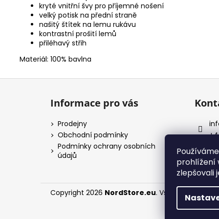
kryté vnitřní švy pro příjemné nošení
velký potisk na přední straně
našitý štítek na lemu rukávu
kontrastní prošití lemů
přiléhavý střih
Materiál: 100% bavlna
Z
á
Informace pro vás
Kont
p
a
Prodejny
inf
t
Obchodní podmínky
+4
í
Podmínky ochrany osobních
No
Používáme
údajů
prohlížení
zlepšovali 
Copyright 2026
NordStore.eu
. Všechna práva v
Nastave