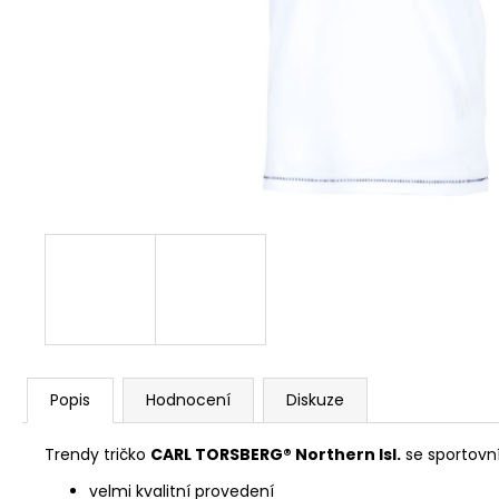
COURAGE BLACK
667,50 Kč
Původně:
890 Kč
Popis
Hodnocení
Diskuze
Trendy tričko
CARL TORSBERG® Northern Isl.
se sportovn
velmi kvalitní provedení