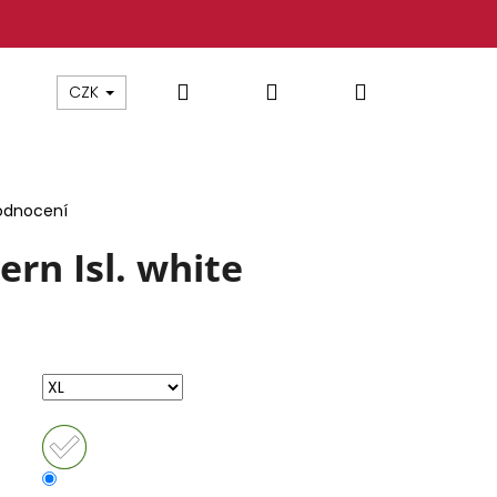
Hledat
Přihlášení
Nákupní
CZK
košík
odnocení
ern Isl. white
 YAKUZA TSB26009