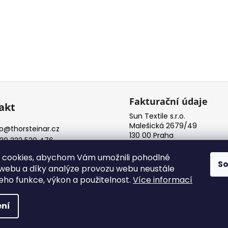
Fakturační údaje
akt
Sun Textile s.r.o.
Malešická 2679/49
o
@
thorsteinar.cz
130 00 Praha
20 222 520 476
IČ: 08072761
rdstore
 cookies, abychom Vám umožnili pohodlné
S
 webu a díky analýze provozu webu neustále
jeho funkce, výkon a použitelnost.
Více informací
yhrazena.
Upravit nastavení cookies
ní