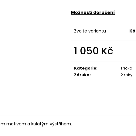
TARGET WHITE
CREEPY WHITE
667,50 Kč
667,50 Kč
Možnosti doručení
Původně:
890 Kč
Původně:
890 K
Zvolte variantu
Kó
1 050 Kč
Měrná
cena:
Kategorie
:
Trička
Záruka
:
2 roky
ím motivem a kulatým výstřihem.