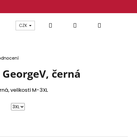
Hledat
Přihlášení
Nákupní
CZK
košík
odnocení
 GeorgeV, černá
ná, velikosti M-3XL
 YAKUZA TSB26009