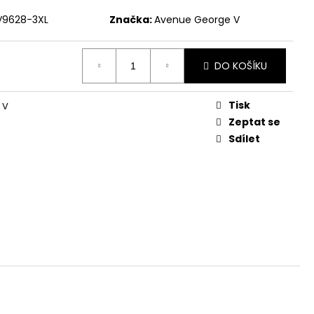
V9628-3XL
Značka:
Avenue George V
č
DO KOŠÍKU
Tisk
 V
Zeptat se
Sdílet