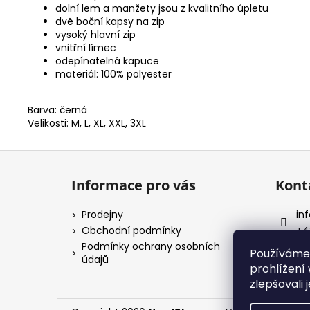
dolní lem a manžety jsou z kvalitního úpletu
dvě boční kapsy na zip
vysoký hlavní zip
vnitřní límec
odepínatelná kapuce
materiál: 100% polyester
Barva: černá
Velikosti: M, L, XL, XXL, 3XL
Z
á
Informace pro vás
Kont
p
a
Prodejny
inf
t
Obchodní podmínky
+4
í
Podmínky ochrany osobních
No
Používáme
údajů
prohlížení
zlepšovali 