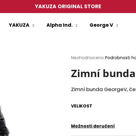
YAKUZA ORIGINAL STORE
YAKUZA
Alpha Ind.
George V
Co potřebujete najít?
HLEDAT
Průměrné
Neohodnoceno
Podrobnosti h
hodnocení
produktu
Zimní bunda
je
0,0
Doporučujeme
z
Zimní bunda GeorgeV, čer
5
hvězdiček.
VELIKOST
Možnosti doručení
PÁNSKÉ TRIČKO YAKUZA TSB27013
PÁNSKÉ TRIČKO