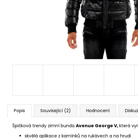
COURAGE BLACK
667,50 Kč
Původně:
890 Kč
Popis
Související (2)
Hodnocení
Disku
Špičková trendy zimní bunda
Avenue George V,
která vy
skvělá aplikace z kamínků na rukávech a na hrudi