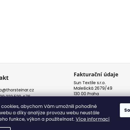
Fakturační údaje
akt
Sun Textile s.r.o.
Malešická 2679/49
o
@
thorsteinar.cz
130 00 Praha
20 222 520 476
IČ: 08072761
rdstore
 cookies, abychom Vám umožnili pohodlné
S
 webu a díky analýze provozu webu neustále
jeho funkce, výkon a použitelnost.
Více informací