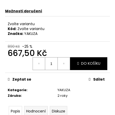
č
u
Možnosti doručení
j
e
m
Zvolte variantu
e
Kód:
Zvolte variantu
Značka:
YAKUZA
TRIČKO
890 Kč
–25 %
YAKUZA
667,50 Kč
TSB
26003
Měrná
BLAME
DO KOŠÍKU
cena:
WHITE
667,50
Kč
Zeptat se
Sdílet
Původně:
890
Kč
Kategorie
:
YAKUZA
Záruka
:
2 roky
Popis
Hodnocení
Diskuze