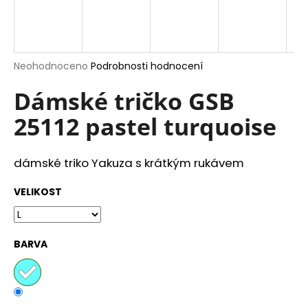
a
j
í
Průměrné
Neohodnoceno
Podrobnosti hodnocení
t
hodnocení
?
produktu
Dámské tričko GSB
je
25112 pastel turquoise
0,0
z
5
hvězdiček.
HLEDAT
dámské triko Yakuza s krátkým rukávem
VELIKOST
D
o
BARVA
p
o
r
u