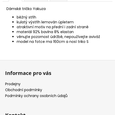
Dámské tričko Yakuza
běžný střih
kulatý výstřih lemován úpletem
atraktivní motiv na přední i zadní straně
materiál 92% bavlna 8% elastan
věnujte pozornost údržbě, nepoužívejte aviváž
model na fotce ma 160cm a nosí triko S
Z
á
Informace pro vás
p
a
Prodejny
t
Obchodní podmínky
í
Podmínky ochrany osobních údajů