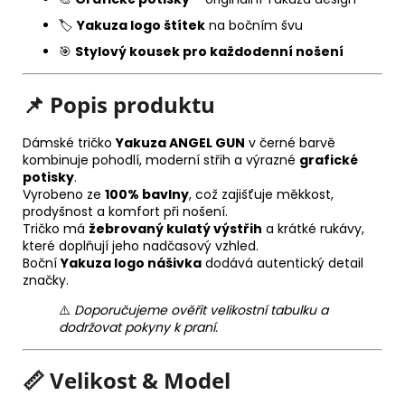
🏷️
Yakuza logo štítek
na bočním švu
🎯
Stylový kousek pro každodenní nošení
📌
Popis produktu
Dámské tričko
Yakuza ANGEL GUN
v černé barvě
kombinuje pohodlí, moderní střih a výrazné
grafické
potisky
.
Vyrobeno ze
100% bavlny
, což zajišťuje měkkost,
prodyšnost a komfort při nošení.
Tričko má
žebrovaný kulatý výstřih
a krátké rukávy,
které doplňují jeho nadčasový vzhled.
Boční
Yakuza logo nášivka
dodává autentický detail
značky.
⚠️
Doporučujeme ověřit velikostní tabulku a
dodržovat pokyny k praní.
📏
Velikost & Model