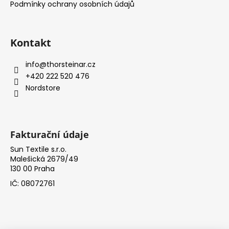
í
Podmínky ochrany osobních údajů
Kontakt
info
@
thorsteinar.cz
+420 222 520 476
Nordstore
Fakturační údaje
Sun Textile s.r.o.
Malešická 2679/49
130 00 Praha
IČ: 08072761