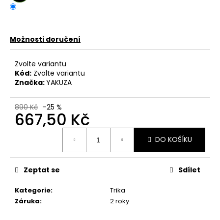
č
u
j
e
Možnosti doručení
m
e
Zvolte variantu
Kód:
Zvolte variantu
Značka:
YAKUZA
TRIČKO
YAKUZA
TSB
890 Kč
–25 %
26003
667,50 Kč
BLAME
WHITE
Měrná
667,50
DO KOŠÍKU
cena:
Kč
Původně:
890
Zeptat se
Sdílet
Kč
Kategorie
:
Trika
Záruka
:
2 roky