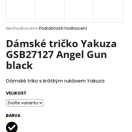
a
j
í
Průměrné
Neohodnoceno
Podrobnosti hodnocení
t
hodnocení
?
produktu
Dámské tričko Yakuza
je
GSB27127 Angel Gun
0,0
z
black
5
hvězdiček.
HLEDAT
Dámské triko s krátkým rukávem Yakuza
D
VELIKOST
o
p
o
BARVA
r
u