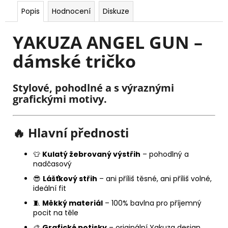
Popis
Hodnocení
Diskuze
YAKUZA ANGEL GUN –
dámské tričko
Stylové, pohodlné a s výraznými
grafickými motivy.
🔥
Hlavní přednosti
👕
Kulatý žebrovaný výstřih
– pohodlný a
nadčasový
😎
Lášťkový střih
– ani příliš těsné, ani příliš volné,
ideální fit
🧵
Měkký materiál
– 100% bavlna pro příjemný
pocit na těle
🎨
Grafické potisky
– originální Yakuza design