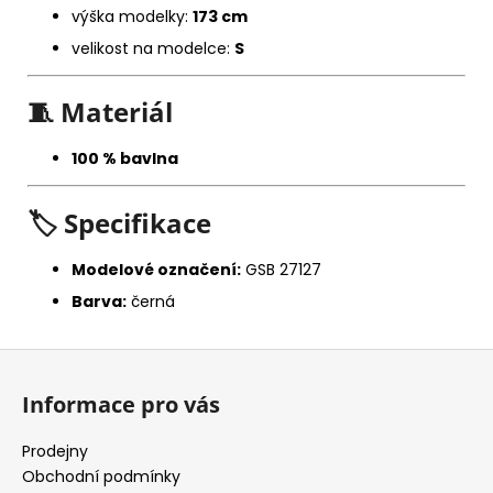
výška modelky:
173 cm
velikost na modelce:
S
🧵
Materiál
100 % bavlna
🏷️
Specifikace
Modelové označení:
GSB 27127
Barva:
černá
Z
á
Informace pro vás
p
a
Prodejny
t
Obchodní podmínky