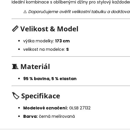
Ideální kombinace s oblíbenými džíny pro stylový každoden
⚠️
Doporučujeme ověřit velikostní tabulku a dodržovat
📏
Velikost & Model
výška modelky:
173 cm
velikost na modelce:
S
🧵
Materiál
95 % bavlna, 5 % elastan
🏷️
Specifikace
Modelové označení:
GLSB 27132
Barva:
černá melírovaná