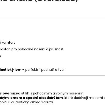
í komfort
lastan pro pohodlné nošení a pružnost
n
lastický lem
– perfektní padnutí a tvar
je
oversized střih
s pohodlným a volným nošením.
tickým lemem a spodní elastický lem
, které dodávají moderní s
plňují autentický vzhled Yakuza.