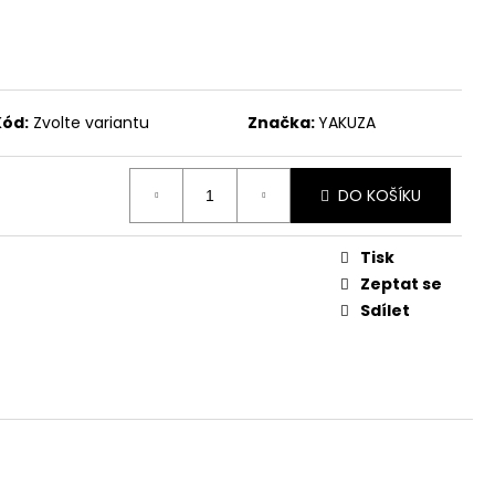
č
Kód:
Zvolte variantu
Značka:
YAKUZA
DO KOŠÍKU
Tisk
Zeptat se
Sdílet