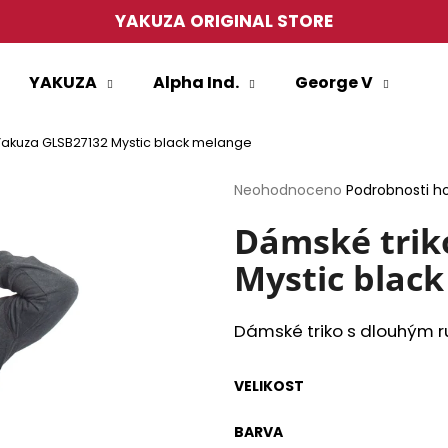
YAKUZA ORIGINAL STORE
YAKUZA
Alpha Ind.
George V
Co potřebujete najít?
Yakuza GLSB27132 Mystic black melange
HLEDAT
Průměrné
Neohodnoceno
Podrobnosti h
hodnocení
produktu
Dámské trik
je
Mystic blac
0,0
Doporučujeme
z
5
hvězdiček.
Dámské triko s dlouhým 
VELIKOST
PÁNSKÉ TRIČKO YAKUZA TSB27013
PÁNSKÉ TRIČKO
BARVA