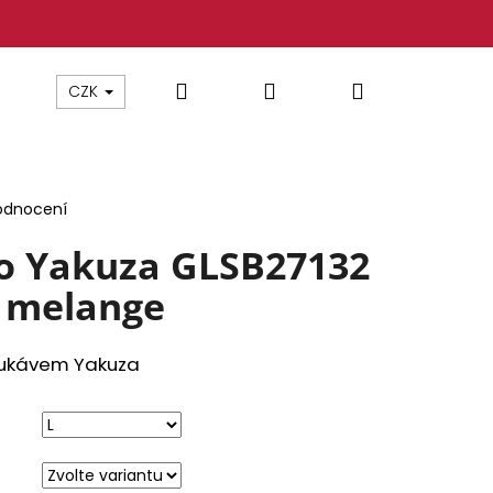
Hledat
Přihlášení
Nákupní
CZK
košík
odnocení
o Yakuza GLSB27132
k melange
rukávem Yakuza
 YAKUZA TSB26009