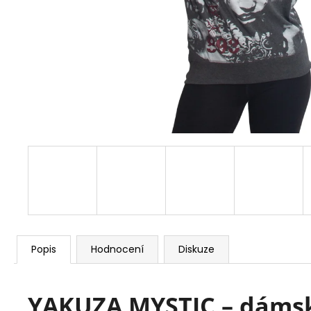
COURAGE BLACK
667,50 Kč
Původně:
890 Kč
Popis
Hodnocení
Diskuze
YAKUZA MYSTIC – dámské