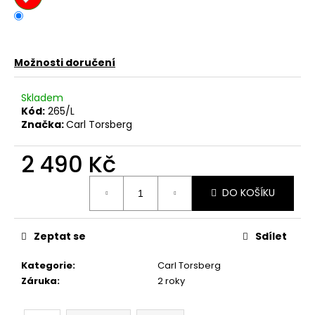
č
u
j
e
m
Možnosti doručení
e
Skladem
Kód:
265/L
PÁNSKÉ
Značka:
Carl Torsberg
TRIČKO
YAKUZA
2 490 Kč
TSB27013
TARGET
WHITE
Měrná
DO KOŠÍKU
cena:
667,50
Kč
Původně:
890
Zeptat se
Sdílet
Kč
Kategorie
:
Carl Torsberg
Záruka
:
2 roky