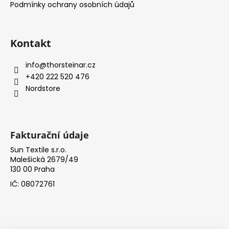
í
Podmínky ochrany osobních údajů
Kontakt
info
@
thorsteinar.cz
+420 222 520 476
Nordstore
Fakturační údaje
Sun Textile s.r.o.
Malešická 2679/49
130 00 Praha
IČ: 08072761