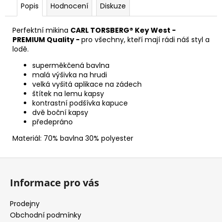
Popis
Hodnocení
Diskuze
Perfektní mikina
CARL TORSBERG® Key West -
PREMIUM Quality -
pro všechny, kteří mají rádi náš styl a
lodě.
superměkčená bavlna
malá výšivka na hrudi
velká vyšitá aplikace na zádech
štítek na lemu kapsy
kontrastní podšívka kapuce
dvě boční kapsy
předepráno
Materiál: 70% bavlna 30% polyester
Z
á
Informace pro vás
p
a
Prodejny
t
Obchodní podmínky