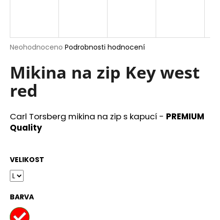
a
j
í
Průměrné
Neohodnoceno
Podrobnosti hodnocení
t
hodnocení
?
produktu
Mikina na zip Key west
je
red
0,0
z
5
hvězdiček.
HLEDAT
Carl Torsberg mikina na zip s kapucí -
PREMIUM
Quality
D
VELIKOST
o
p
o
BARVA
r
u