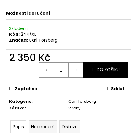
č
u
Možnosti doručení
j
e
m
Skladem
e
Kód:
244/XL
Značka:
Carl Torsberg
PÁNSKÉ
2 350 Kč
TRIČKO
YAKUZA
Měrná
TSB27003
DO KOŠÍKU
cena:
COURAGE
BLACK
667,50
Zeptat se
Sdílet
Kč
Původně:
Kategorie
:
Carl Torsberg
890
Kč
Záruka
:
2 roky
Popis
Hodnocení
Diskuze