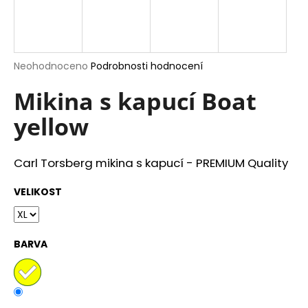
a
j
í
Průměrné
Neohodnoceno
Podrobnosti hodnocení
t
hodnocení
?
produktu
Mikina s kapucí Boat
je
yellow
0,0
z
5
hvězdiček.
HLEDAT
Carl Torsberg mikina s kapucí - PREMIUM Quality
VELIKOST
D
o
BARVA
p
o
r
u