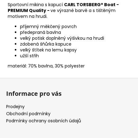
Sportovní mikina s kapucí
CARL TORSBERG® Boat -
PREMIUM Quality -
ve výrazné barvě a s tištěným
motivem na hrudi.
příjemný měkčený povrch
předepraná bavlna
velký potisk doplněný výšivkou na hrudi
zdobená šňůrka kapuce
velký štítek na lemu kapsy
užší střih
materiál: 70% bavlna, 30% polyester
Z
á
Informace pro vás
p
a
Prodejny
t
Obchodní podmínky
í
Podmínky ochrany osobních údajů