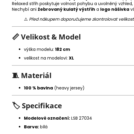
Relaxed střih poskytuje volnost pohybu a uvolněný vzhled
Nechybí ani
žebrovaný kulatý výstřih
a
logo nášivka
vš
⚠️
Před nákupem doporučujeme zkontrolovat velikostní 
📏
Velikost & Model
výška modelu:
182 cm
velikost na modelovi:
XL
🧵
Materiál
100 % bavlna
(heavy jersey)
🏷️
Specifikace
Modelové označení:
LSB 27034
Barva:
bílá