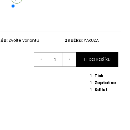
č
Kód:
Zvolte variantu
Značka:
YAKUZA
DO KOŠÍKU
Tisk
Zeptat se
Sdílet