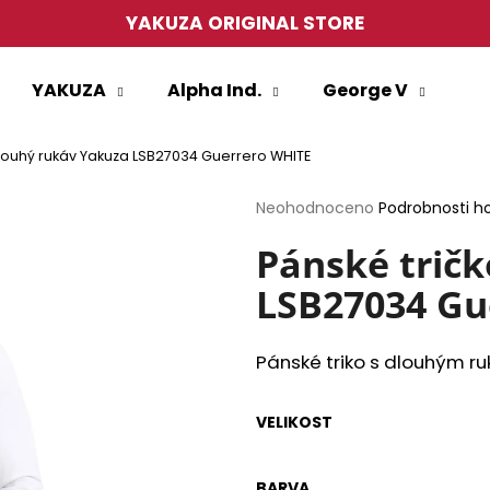
YAKUZA ORIGINAL STORE
YAKUZA
Alpha Ind.
George V
Co potřebujete najít?
dlouhý rukáv Yakuza LSB27034 Guerrero WHITE
HLEDAT
Průměrné
Neohodnoceno
Podrobnosti h
hodnocení
produktu
Pánské trič
je
LSB27034 Gu
0,0
Doporučujeme
z
5
hvězdiček.
Pánské triko s dlouhým 
VELIKOST
PÁNSKÉ TRIČKO YAKUZA TSB27013
PÁNSKÉ TRIČKO
BARVA