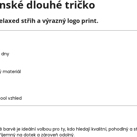
ské dlouhé tričko
laxed střih a výrazný logo print.
í dny
ý materiál
cool vzhled
barvě je ideální volbou pro ty, kdo hledají kvalitní, pohodlný a s
 příjemný na dotek a zároveň odolný.