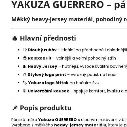
YAKUZA GUERRERO – pán
Měkký heavy-jersey materiál, pohodlný re
🔥
Hlavní přednosti
👕
Dlouhý rukáv
– ideální na přechodné i chladnějš
😎
Relaxed Fit
– volnější a velmi pohodlný střih
🧵
Heavy Jersey
– hutnější, vysoce kvalitní bavlněn
🎨
Stylový logo print
– výrazný potisk na hrudi
🏷️
Yakuza logo štítek
na bočním švu
🎯
Univerzální kousek
– spojuje komfort, kvalitu a 
📌
Popis produktu
Pánské tričko
Yakuza GUERRERO
s dlouhým rukávem v bílé 
Vyrobeno z měkkého
heavy-jersey materiálu
, který je