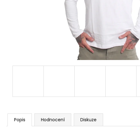
COURAGE BLACK
667,50 Kč
Původně:
890 Kč
Popis
Hodnocení
Diskuze