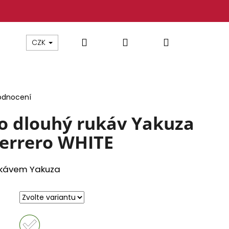
Hledat
Přihlášení
Nákupní
CZK
košík
odnocení
ko dlouhý rukáv Yakuza
errero WHITE
rukávem Yakuza
 YAKUZA TSB26009